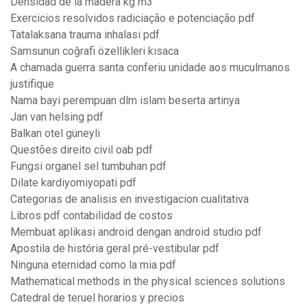
Densidad de la madera kg m3
Exercicios resolvidos radiciação e potenciação pdf
Tatalaksana trauma inhalasi pdf
Samsunun coğrafi özellikleri kısaca
A chamada guerra santa conferiu unidade aos muculmanos
justifique
Nama bayi perempuan dlm islam beserta artinya
Jan van helsing pdf
Balkan otel güneyli
Questões direito civil oab pdf
Fungsi organel sel tumbuhan pdf
Dilate kardiyomiyopati pdf
Categorias de analisis en investigacion cualitativa
Libros pdf contabilidad de costos
Membuat aplikasi android dengan android studio pdf
Apostila de história geral pré-vestibular pdf
Ninguna eternidad como la mia pdf
Mathematical methods in the physical sciences solutions
Catedral de teruel horarios y precios