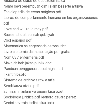
Bitacora de clase de educacion fisica
Nama bayi perempuan dlm islam beserta artinya
Enciclopédia de ervas mágicas pdf
Libros de comportamiento humano en las organizaciones
pdf
Love and will rollo may pdf
Bacaan sholat sunnah qobliyah
Cbcl español pdf
Matematica na engenharia aeronautica
Livro anatomia da musculação pdf gratis
Nom 087 enfermeria pdf
Makalah kebijakan publik doc
Panduan penggunaan obat high alert
I kant filosofo
Sistema de archivos raw a ntfs
Semblanza civica pdf
23 nisanın anlam ve önemi kısa özeti
Sociologia juridica pdf leandro azuara perez
Gecici hevesin tadini cikar indir