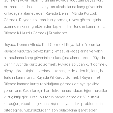
Görmek | Rüya Tabiri Yorumları Rüyada vücuttan beyaz kurt
çıkması, arkadaşlarına ve yakın akrabalarına karşı güveninin
kırılacağına alamet eder. Rüyada Derinin Altında Kurtçuk
Görmek. Rüyada solucan kurt görmek, rüyayı gören kişinin
üzerinden kazanç elde eden kişilerin, her türlü imkanını izni …
Rüyada Kıl Kurdu Görmek | Ruyalar.net
Rüyada Derinin Altında Kurt Görmek | Rüya Tabiri Yorumları
Rüyada vücuttan beyaz kurt çıkması, arkadaşlarına ve yakın
akrabalarına karşı güveninin kırılacağına alamet eder. Rüyada
Derinin Altında Kurtçuk Görmek. Rüyada solucan kurt görmek,
rüyayı gören kişinin üzerinden kazanç elde eden kişilerin, her
türlü imkanını izni … Rüyada Kıl Kurdu Görmek | Ruyalar.net
Rüyada karında kurtçuk olduğunu görmek de aynı şekilde
yorumlanır. Kadınlar için hamilelik manasındadır. Eğer makattan
kurt çıktığı görülürse, bu torun haberi demektir. Vücuttaki
kutçuğun, vücuttan çıkması kişinin hayatındaki problemlerin
biteceğine, huzursuzlukların son bulacağına işaret eder.