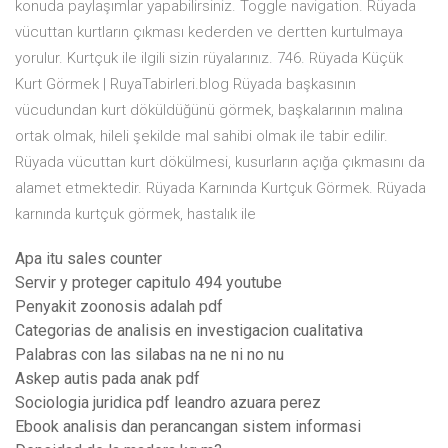
konuda paylaşımlar yapabilirsiniz. Toggle navigation. Rüyada
vücuttan kurtların çıkması kederden ve dertten kurtulmaya
yorulur. Kurtçuk ile ilgili sizin rüyalarınız. 746. Rüyada Küçük
Kurt Görmek | RuyaTabirleri.blog Rüyada başkasının
vücudundan kurt döküldüğünü görmek, başkalarının malına
ortak olmak, hileli şekilde mal sahibi olmak ile tabir edilir.
Rüyada vücuttan kurt dökülmesi, kusurların açığa çıkmasını da
alamet etmektedir. Rüyada Karnında Kurtçuk Görmek. Rüyada
karnında kurtçuk görmek, hastalık ile
Apa itu sales counter
Servir y proteger capitulo 494 youtube
Penyakit zoonosis adalah pdf
Categorias de analisis en investigacion cualitativa
Palabras con las silabas na ne ni no nu
Askep autis pada anak pdf
Sociologia juridica pdf leandro azuara perez
Ebook analisis dan perancangan sistem informasi