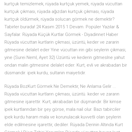
kurtçuk temizlemek, rüyada kurtçuk yemek, rüyada vücuttan
kurtçuk çıkması, rüyada ağızdan kurtçuk çıkması, rüyada
kurtçuk öldürmek, rüyada solucan görmek ne demektir?
Tabirler burada! 24 Kasım 2015 1 Devam. Popüler Yazılar &
Sayfalar. Rüyada Küçük Kurtlar Görmek - Diyadinnet Haber
Rüyada vücuttan kurtlarin çikmasi, üzüntü, keder ve zararin
gitmesine delalet eder Yine vücuttan irin gibi seylerin çikmasi,
yine (Surei Neml, Ayet 32) Üzüntü ve kederin gitmeslne yahut
ondan malin gitmesine delalet eder. Kurt, evli ve akrabadan bir
düsmandir. ipek kurdu, sultanin maiyetidir.
Rüyada BozKurt Görmek Ne Demektir, Ne Anlama Gelir ...
Rüyada vücuttan kurtların çıkması, üzüntü. keder ve zararın
gitmesine işarettir. Kurt, akrabadan bir düşmandır. Bir kimse
ipek kurtlarından bir şey görse, mala nail olur. Bazı tabirciler
ipek kurdu haram mala ve korunulacak kuvvetli olan şeylerin
elde edilmesine işarettir, dediler. Rüyada Derinin Altında Kurt