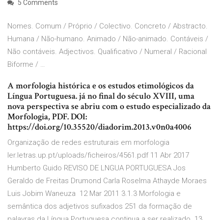
5 Comments
Nomes. Comum / Próprio / Colectivo. Concreto / Abstracto.
Humana / Não-humano. Animado / Não-animado. Contáveis /
Não contáveis. Adjectivos. Qualificativo / Numeral / Racional
Biforme / …
A morfologia histórica e os estudos etimológicos da
Língua Portuguesa. já no final do século XVIII, uma
nova perspectiva se abriu com o estudo especializado da
Morfologia, PDF. DOI:
https://doi.org/10.35520/diadorim.2013.v0n0a4006
Organização de redes estruturais em morfologia
ler.letras.up.pt/uploads/ficheiros/4561.pdf 11 Abr 2017
Humberto Guido REVISO DE LNGUA PORTUGUESA Jos
Geraldo de Freitas Drumond Carla Roselma Athayde Moraes
Luis Jobim Waneuza 12 Mar 2011 3.1.3 Morfologia e
semântica dos adjetivos sufixados 251 da formação de
palavras da Língua Portuguesa continua a ser realizado 13