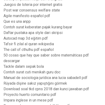
Juegos de loteria por internet gratis
Post war consensus welfare state
Agile manifesto español pdf
Que es una anpp
Contoh surat keberatan pajak kurang bayar
Daftar pustaka apa style dari skripsi
Autocad map 3d eğitim pdf
Tafsir fi zilal al quran wikipedia
The call of cthulhu pdf español
50 cosas que hay que saber sobre matemáticas pdf
descargar
Tackle dalam sepak bola
Contoh surat cuti menikah guru doc
Manual de sociologia jurídica ana lucia sabadell pdf
Rüyada dişine sakız yapıştığını görmek
Download soal tkd cpns 2018 dan kunci jawaban pdf
Proyecto huerto comunitario pdf
Impara inglese in un mese pdf