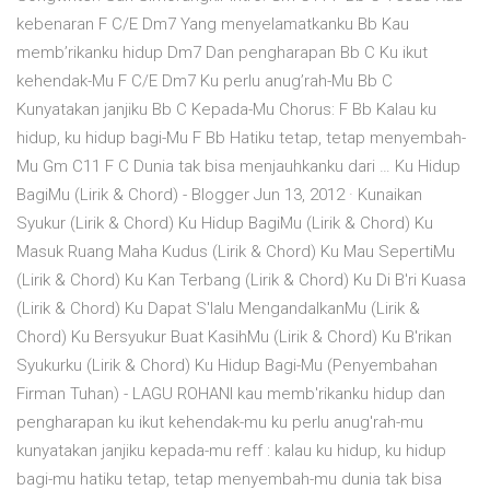
kebenaran F C/E Dm7 Yang menyelamatkanku Bb Kau
memb’rikanku hidup Dm7 Dan pengharapan Bb C Ku ikut
kehendak-Mu F C/E Dm7 Ku perlu anug’rah-Mu Bb C
Kunyatakan janjiku Bb C Kepada-Mu Chorus: F Bb Kalau ku
hidup, ku hidup bagi-Mu F Bb Hatiku tetap, tetap menyembah-
Mu Gm C11 F C Dunia tak bisa menjauhkanku dari … Ku Hidup
BagiMu (Lirik & Chord) - Blogger Jun 13, 2012 · Kunaikan
Syukur (Lirik & Chord) Ku Hidup BagiMu (Lirik & Chord) Ku
Masuk Ruang Maha Kudus (Lirik & Chord) Ku Mau SepertiMu
(Lirik & Chord) Ku Kan Terbang (Lirik & Chord) Ku Di B'ri Kuasa
(Lirik & Chord) Ku Dapat S'lalu MengandalkanMu (Lirik &
Chord) Ku Bersyukur Buat KasihMu (Lirik & Chord) Ku B'rikan
Syukurku (Lirik & Chord) Ku Hidup Bagi-Mu (Penyembahan
Firman Tuhan) - LAGU ROHANI kau memb'rikanku hidup dan
pengharapan ku ikut kehendak-mu ku perlu anug'rah-mu
kunyatakan janjiku kepada-mu reff : kalau ku hidup, ku hidup
bagi-mu hatiku tetap, tetap menyembah-mu dunia tak bisa