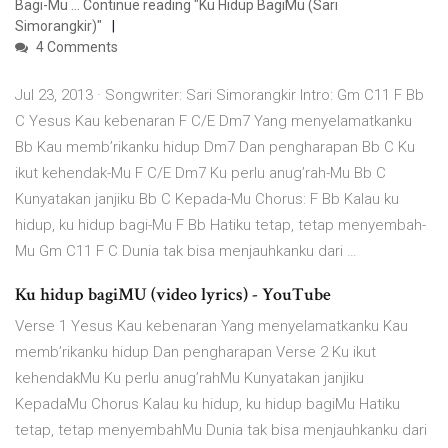
Bagi-Mu … Continue reading "Ku Hidup BagiMu (Sari
Simorangkir)"
4 Comments
Jul 23, 2013 · Songwriter: Sari Simorangkir Intro: Gm C11 F Bb
C Yesus Kau kebenaran F C/E Dm7 Yang menyelamatkanku
Bb Kau memb’rikanku hidup Dm7 Dan pengharapan Bb C Ku
ikut kehendak-Mu F C/E Dm7 Ku perlu anug’rah-Mu Bb C
Kunyatakan janjiku Bb C Kepada-Mu Chorus: F Bb Kalau ku
hidup, ku hidup bagi-Mu F Bb Hatiku tetap, tetap menyembah-
Mu Gm C11 F C Dunia tak bisa menjauhkanku dari …
Ku hidup bagiMU (video lyrics) - YouTube
Verse 1 Yesus Kau kebenaran Yang menyelamatkanku Kau
memb’rikanku hidup Dan pengharapan Verse 2 Ku ikut
kehendakMu Ku perlu anug’rahMu Kunyatakan janjiku
KepadaMu Chorus Kalau ku hidup, ku hidup bagiMu Hatiku
tetap, tetap menyembahMu Dunia tak bisa menjauhkanku dari