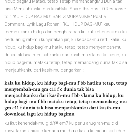
hidup bagiMu Mataku tetap Tetap memandangMu Dunia tak
bisa Menjauhkanku dari kasihMu. Share this post. 0 Response
to " "KU HIDUP BAGIMU" SARI SIMORANGKIR" Post a
Comment. Lyrik Lagu Rohani: "KU HIDUP BAGI-MU" kau
memb'rikanku hidup dan pengharapan ku ikut kehendak-mu ku
perlu anug'rah-mu kunyatakan janjiku kepada-mu reff : kalau ku
hidup, ku hidup bagi-mu hatiku tetap, tetap menyembah-mu
dunia tak bisa menjauhkanku dari kasih-mu s'lama ku hidup, ku
hidup bagi-mu mataku tetap, tetap memandang dunia tak bisa
menjauhkanku dari kasih-mu dengarkan :
kala ku hidup, ku hidup bagi-mu f bb hatiku tetap, tetap
menyembah-mu gm c11 f c dunia tak bisa
menjauhkanku dari kasih-mu f bb s’lama ku hidup, ku
hidup bagi-mu f bb mataku tetap, tetap memandang-mu
gm c11 f dunia tak bisa menjauhkanku dari kasih-mu
download lagu ku hidup bagimu
ku ikut kehendak-mu g d/f# em7 ku perlu anug’rah-mu c d
kunyatakan janjiku c kepada-mu d g c kalau ku hidup, ku hidup