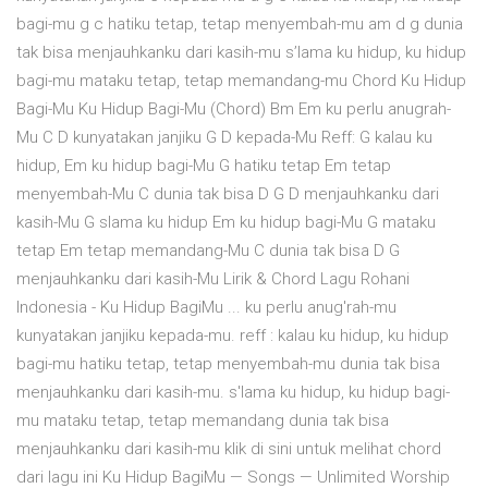
bagi-mu g c hatiku tetap, tetap menyembah-mu am d g dunia
tak bisa menjauhkanku dari kasih-mu s’lama ku hidup, ku hidup
bagi-mu mataku tetap, tetap memandang-mu Chord Ku Hidup
Bagi-Mu Ku Hidup Bagi-Mu (Chord) Bm Em ku perlu anugrah-
Mu C D kunyatakan janjiku G D kepada-Mu Reff: G kalau ku
hidup, Em ku hidup bagi-Mu G hatiku tetap Em tetap
menyembah-Mu C dunia tak bisa D G D menjauhkanku dari
kasih-Mu G slama ku hidup Em ku hidup bagi-Mu G mataku
tetap Em tetap memandang-Mu C dunia tak bisa D G
menjauhkanku dari kasih-Mu Lirik & Chord Lagu Rohani
Indonesia - Ku Hidup BagiMu ... ku perlu anug'rah-mu
kunyatakan janjiku kepada-mu. reff : kalau ku hidup, ku hidup
bagi-mu hatiku tetap, tetap menyembah-mu dunia tak bisa
menjauhkanku dari kasih-mu. s'lama ku hidup, ku hidup bagi-
mu mataku tetap, tetap memandang dunia tak bisa
menjauhkanku dari kasih-mu klik di sini untuk melihat chord
dari lagu ini Ku Hidup BagiMu — Songs — Unlimited Worship