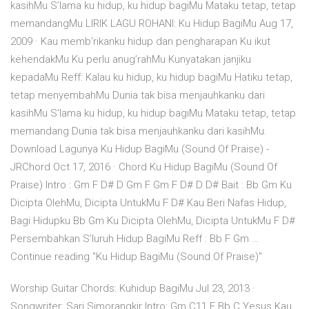
kasihMu S’lama ku hidup, ku hidup bagiMu Mataku tetap, tetap
memandangMu LIRIK LAGU ROHANI: Ku Hidup BagiMu Aug 17,
2009 · Kau memb’rikanku hidup dan pengharapan Ku ikut
kehendakMu Ku perlu anug’rahMu Kunyatakan janjiku
kepadaMu Reff: Kalau ku hidup, ku hidup bagiMu Hatiku tetap,
tetap menyembahMu Dunia tak bisa menjauhkanku dari
kasihMu S'lama ku hidup, ku hidup bagiMu Mataku tetap, tetap
memandang Dunia tak bisa menjauhkanku dari kasihMu.
Download Lagunya Ku Hidup BagiMu (Sound Of Praise) -
JRChord Oct 17, 2016 · Chord Ku Hidup BagiMu (Sound Of
Praise) Intro : Gm F D# D Gm F Gm F D# D D# Bait : Bb Gm Ku
Dicipta OlehMu, Dicipta UntukMu F D# Kau Beri Nafas Hidup,
Bagi Hidupku Bb Gm Ku Dicipta OlehMu, Dicipta UntukMu F D#
Persembahkan S’luruh Hidup BagiMu Reff : Bb F Gm …
Continue reading "Ku Hidup BagiMu (Sound Of Praise)"
Worship Guitar Chords: Kuhidup BagiMu Jul 23, 2013 ·
Songwriter: Sari Simorangkir Intro: Gm C11 F Bb C Yesus Kau