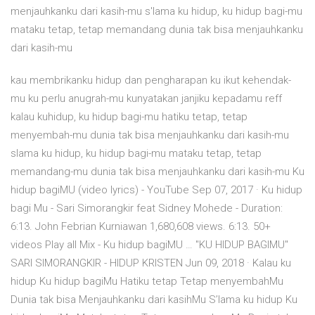
menjauhkanku dari kasih-mu s'lama ku hidup, ku hidup bagi-mu
mataku tetap, tetap memandang dunia tak bisa menjauhkanku
dari kasih-mu
kau membrikanku hidup dan pengharapan ku ikut kehendak-
mu ku perlu anugrah-mu kunyatakan janjiku kepadamu reff
kalau kuhidup, ku hidup bagi-mu hatiku tetap, tetap
menyembah-mu dunia tak bisa menjauhkanku dari kasih-mu
slama ku hidup, ku hidup bagi-mu mataku tetap, tetap
memandang-mu dunia tak bisa menjauhkanku dari kasih-mu Ku
hidup bagiMU (video lyrics) - YouTube Sep 07, 2017 · Ku hidup
bagi Mu - Sari Simorangkir feat Sidney Mohede - Duration:
6:13. John Febrian Kurniawan 1,680,608 views. 6:13. 50+
videos Play all Mix - Ku hidup bagiMU … "KU HIDUP BAGIMU"
SARI SIMORANGKIR - HIDUP KRISTEN Jun 09, 2018 · Kalau ku
hidup Ku hidup bagiMu Hatiku tetap Tetap menyembahMu
Dunia tak bisa Menjauhkanku dari kasihMu S’lama ku hidup Ku