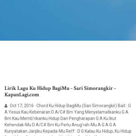
Lirik Lagu Ku Hidup BagiMu - Sari Simorangkir -
KapanLagi.com
Oct 17, 2016 · Chord Ku Hidup BagiMu (Sari Simorangkir) Bait : G
A Yesus Kau Kebenaran D A/C# Bm Yang Menyelamatkanku G A
Bm Kau Memb’rikanku Hidup Dan Pengharapan G A Ku Ikut
Kehendak-Mu D A/C# Bm Ku Perlu Anug’rah-Mu A G A G A
Kunyatakan Janjiku Kepada-Mu Reff : D G Kalau Ku Hidup, Ku Hidup